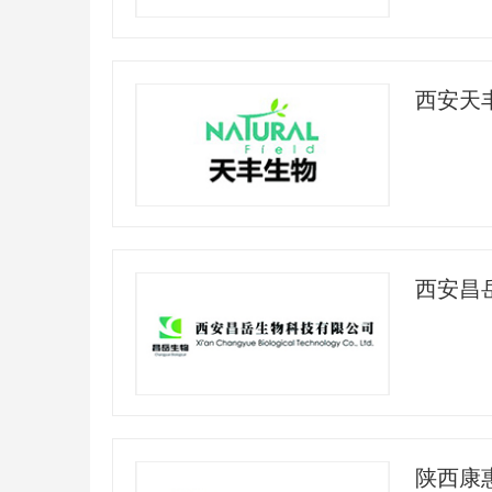
西安昌
陕西康