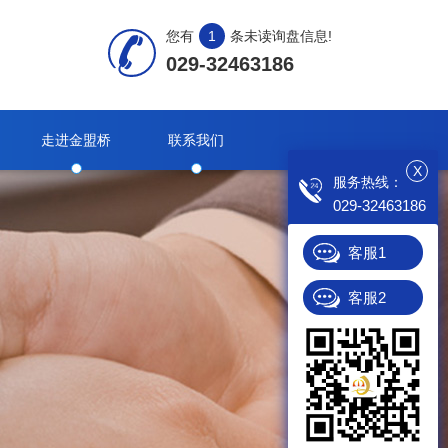
您有
1
条未读询盘信息!
029-32463186
走进金盟桥
联系我们
X
服务热线：
029-32463186
客服1
客服2