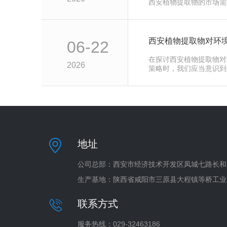
西安植物提取物的市场需
悠久历史文化之城，其植
06-22
在探讨西安植物提取物对
2026
策略时，我们应当意识到
取物作为一种天然资源，
地址
公司总部：西安市经济技术开发区凤城七路长和 
生产基地：陕西省咸阳市三原县大程镇等桥工业
联系方式
服务热线：029-32463186