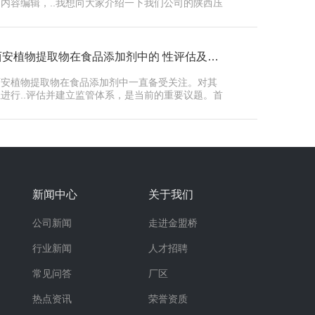
的内容编辑，..我想向大家介绍一下我们公司的陕西压
力容器制造业务。作为一家专注…
西安植物提取物在食品添加剂中的 性评估及监管现状
西安植物提取物在食品添加剂中一直备受关注。对其
性进行..评估并建立监管体系，是当前的重要议题。首
先，我们知道植物提取物作…
新闻中心
关于我们
公司新闻
走进金盟桥
行业新闻
人才招聘
常见问答
厂区
热点资讯
荣誉资质